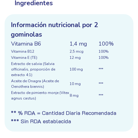
Ingredientes
Información nutricional por 2
gominolas
Vitamina B6
1,4 mg
100%
Vitamina B12
2,5 mcg
100%
Vitamina E (TE)
12 mg
100%
Extracto de salvia (Salvia
officinalis, proporción de
100 mg
***
extracto 4:1)
Aceite de Onagra (Aceite de
10 mg
***
Oenothera biennis)
Extracto de pimiento monje (Vitex
8 mg
***
agnus castus)
** % RDA = Cantidad Diaria Recomendada
*** Sin RDA establecida
Ingredientes:
Edulcorante (maltitol), gelificante
(pectinas), extracto de Salvia officinalis (salvia),