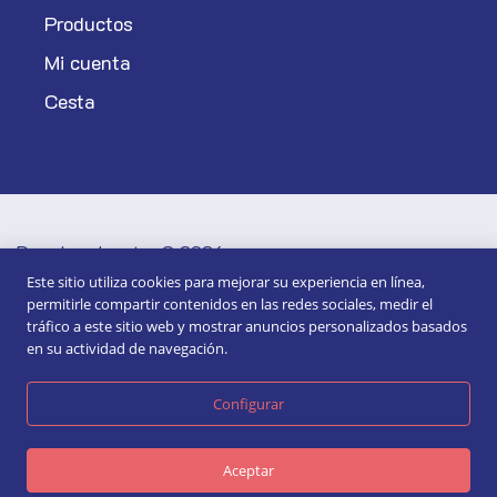
Productos
Mi cuenta
Cesta
Derechos de autor © 2026
Política de privacidad y cookies
Este sitio utiliza cookies para mejorar su experiencia en línea,
Términos y condiciones generales
permitirle compartir contenidos en las redes sociales, medir el
tráfico a este sitio web y mostrar anuncios personalizados basados
en su actividad de navegación.
Configurar
Aceptar