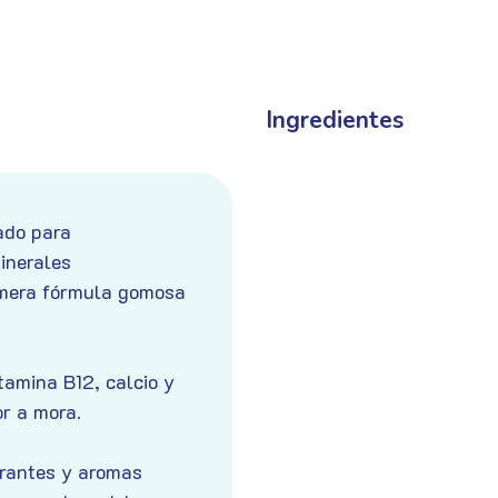
Kids
Mul
Ingredientes
ado para
inerales
imera fórmula gomosa
tamina B12, calcio y
r a mora.
rantes y aromas