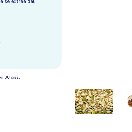
te se extrae del
.
ón 30 días.